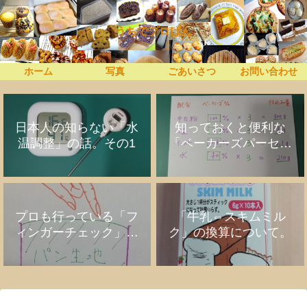
うちでプロぱん
ホーム
写真
ごあいさつ
お問い合わせ
日本人の知らない「水
知っておくと便利な
温調整」の話。その1
「ベーカーズパーセン
ト」の話
プロも行っている「フ
「牛乳⇔スキムミル
ィンガーチェック」の
ク」の換算について。
話。