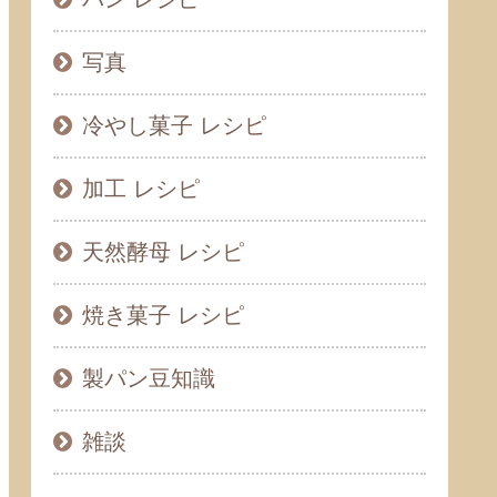
写真
冷やし菓子 レシピ
加工 レシピ
天然酵母 レシピ
焼き菓子 レシピ
製パン豆知識
雑談