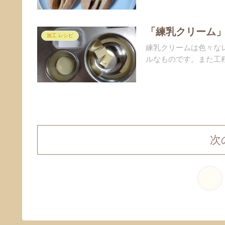
「練乳クリーム」
加工 レシピ
練乳クリームは色々な
ルなものです。また工程
次
1