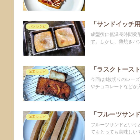
「サンドイッチ用
パン レシピ
成型後に低温長時間発
す。しかし、薄焼きパン
「ラスクトースト
加工 レシピ
今回は4枚切りのレー
やチョコレートなどが入
「フルーツサンド
加工 レシピ
フルーツサンドという
てもとっても美味しいで