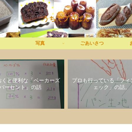
うちでプロぱん
写真
ごあいさつ
おくと便利な「ベーカーズ
プロも行っている「フィ
パーセント」の話
ェック」の話。