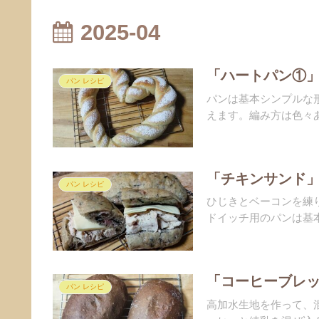
2025-04
「ハートパン①」
パン レシピ
パンは基本シンプルな
えます。編み方は色々あっ
「チキンサンド」
パン レシピ
ひじきとベーコンを練
ドイッチ用のパンは基本
「コーヒーブレッ
パン レシピ
高加水生地を作って、