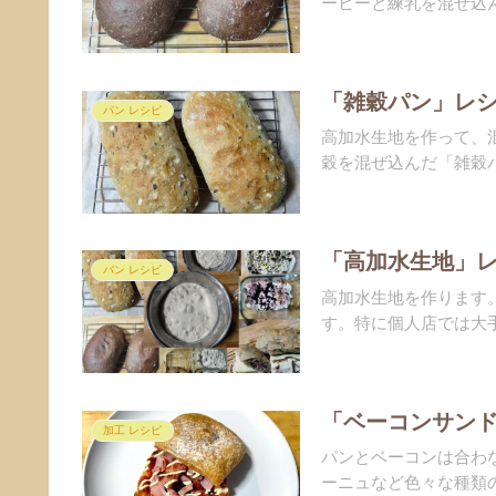
ーヒーと練乳を混ぜ込ん
「雑穀パン」レシ
パン レシピ
高加水生地を作って、
穀を混ぜ込んだ「雑穀パ
「高加水生地」レ
パン レシピ
高加水生地を作ります
す。特に個人店では大手
「ベーコンサンド
加工 レシピ
パンとベーコンは合わ
ーニュなど色々な種類の