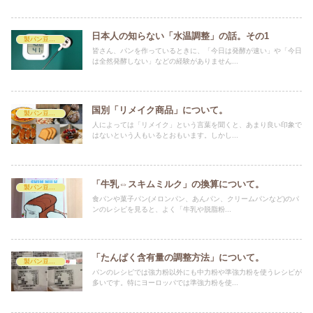
日本人の知らない「水温調整」の話。その1
製パン豆知識
皆さん、パンを作っているときに、「今日は発酵が速い」や「今日
は全然発酵しない」などの経験がありません...
国別「リメイク商品」について。
製パン豆知識
人によっては「リメイク」という言葉を聞くと、あまり良い印象で
はないという人もいるとおもいます。しかし...
「牛乳⇔スキムミルク」の換算について。
製パン豆知識
食パンや菓子パン(メロンパン、あんパン、クリームパンなど)のパ
ンのレシピを見ると、よく「牛乳や脱脂粉...
「たんぱく含有量の調整方法」について。
製パン豆知識
パンのレシピでは強力粉以外にも中力粉や準強力粉を使うレシピが
多いです。特にヨーロッパでは準強力粉を使...