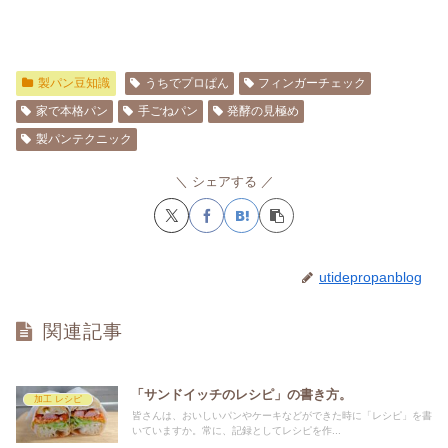
製パン豆知識
うちでプロぱん
フィンガーチェック
家で本格パン
手ごねパン
発酵の見極め
製パンテクニック
シェアする
utidepropanblog
関連記事
「サンドイッチのレシピ」の書き方。
加工 レシピ
皆さんは、おいしいパンやケーキなどができた時に「レシピ」を書
いていますか。常に、記録としてレシピを作...