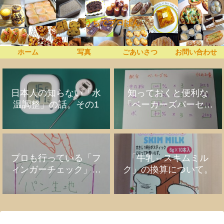
うちでプロぱん
ホーム
写真
ごあいさつ
お問い合わせ
日本人の知らない「水
知っておくと便利な
温調整」の話。その1
「ベーカーズパーセン
ト」の話
プロも行っている「フ
「牛乳⇔スキムミル
ィンガーチェック」の
ク」の換算について。
話。