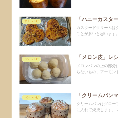
「ハニーカスター
加工 レシピ
カスタードクリームは
ことが多いと思います。
「メロン皮」レシ
パン レシピ
メロンパンの上の部分
らないもの、アーモンド
「クリームパンマ
パン レシピ
クリームパンはグロー
に入れて焼成します。マ