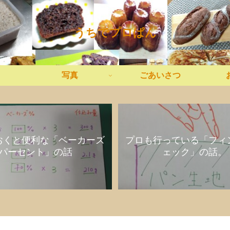
うちでプロぱん
写真
ごあいさつ
おくと便利な「ベーカーズ
プロも行っている「フィ
パーセント」の話
ェック」の話。