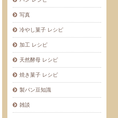
写真
冷やし菓子 レシピ
加工 レシピ
天然酵母 レシピ
焼き菓子 レシピ
製パン豆知識
雑談