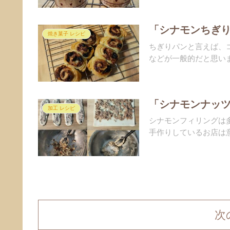
「シナモンちぎり
焼き菓子 レシピ
ちぎりパンと言えば、
などが一般的だと思いま
「シナモンナッツ
加工 レシピ
シナモンフィリングは
手作りしているお店は意
次