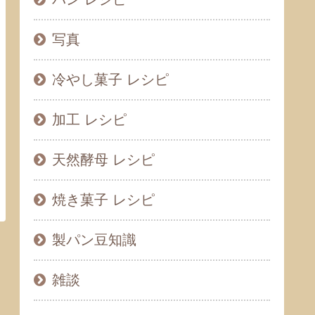
写真
冷やし菓子 レシピ
加工 レシピ
天然酵母 レシピ
焼き菓子 レシピ
製パン豆知識
雑談