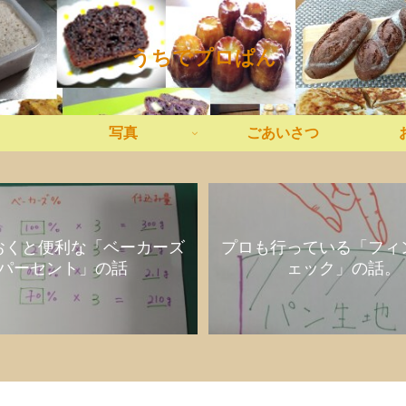
うちでプロぱん
写真
ごあいさつ
おくと便利な「ベーカーズ
プロも行っている「フィ
パーセント」の話
ェック」の話。