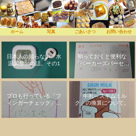
うちでプロぱん
ホーム
写真
ごあいさつ
お問い合わせ
日本人の知らない「水
知っておくと便利な
温調整」の話。その1
「ベーカーズパーセン
ト」の話
プロも行っている「フ
「牛乳⇔スキムミル
ィンガーチェック」の
ク」の換算について。
話。