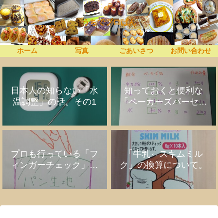
うちでプロぱん
ホーム
写真
ごあいさつ
お問い合わせ
日本人の知らない「水
知っておくと便利な
温調整」の話。その1
「ベーカーズパーセン
ト」の話
プロも行っている「フ
「牛乳⇔スキムミル
ィンガーチェック」の
ク」の換算について。
話。