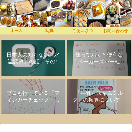
うちでプロぱん
ホーム
写真
ごあいさつ
お問い合わせ
日本人の知らない「水
知っておくと便利な
温調整」の話。その1
「ベーカーズパーセン
ト」の話
プロも行っている「フ
「牛乳⇔スキムミル
ィンガーチェック」の
ク」の換算について。
話。