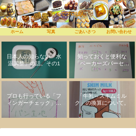
うちでプロぱん
ホーム
写真
ごあいさつ
お問い合わせ
日本人の知らない「水
知っておくと便利な
温調整」の話。その1
「ベーカーズパーセン
ト」の話
プロも行っている「フ
「牛乳⇔スキムミル
ィンガーチェック」の
ク」の換算について。
話。