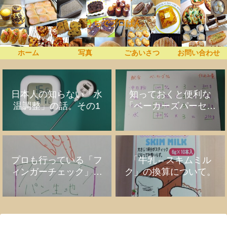
うちでプロぱん
ホーム
写真
ごあいさつ
お問い合わせ
日本人の知らない「水
知っておくと便利な
温調整」の話。その1
「ベーカーズパーセン
ト」の話
プロも行っている「フ
「牛乳⇔スキムミル
ィンガーチェック」の
ク」の換算について。
話。