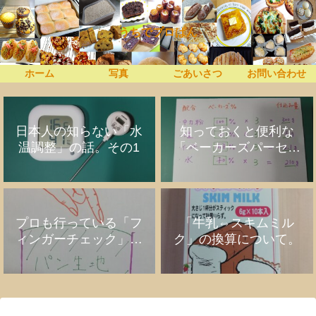
うちでプロぱん
ホーム
写真
ごあいさつ
お問い合わせ
日本人の知らない「水
知っておくと便利な
温調整」の話。その1
「ベーカーズパーセン
ト」の話
プロも行っている「フ
「牛乳⇔スキムミル
ィンガーチェック」の
ク」の換算について。
話。