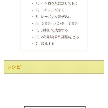
1、パン粉を水に浸しておく
2、ミキシングする
3、レーズンを混ぜ込む
4、６０分→パンチ→３０分
5、分割して成型する
6、2次発酵(最終発酵)をとる
7、焼成する
レシピ