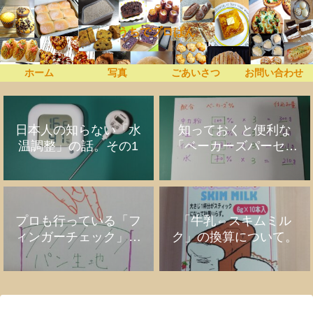
うちでプロぱん
ホーム
写真
ごあいさつ
お問い合わせ
日本人の知らない「水
知っておくと便利な
温調整」の話。その1
「ベーカーズパーセン
ト」の話
プロも行っている「フ
「牛乳⇔スキムミル
ィンガーチェック」の
ク」の換算について。
話。