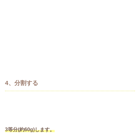
4、分割する
3等分(約60g)します。