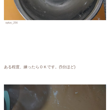
oplus_256
ある程度、練ったらＯＫです。(5分ほど)