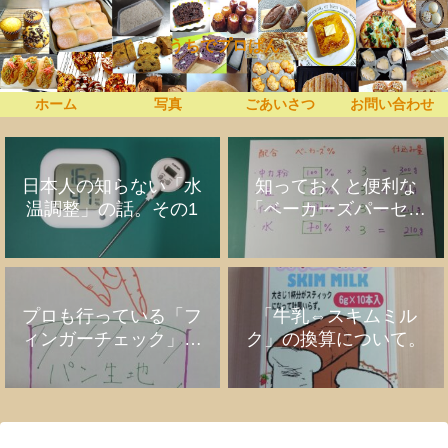
うちでプロぱん
ホーム
写真
ごあいさつ
お問い合わせ
日本人の知らない「水
知っておくと便利な
温調整」の話。その1
「ベーカーズパーセン
ト」の話
プロも行っている「フ
「牛乳⇔スキムミル
ィンガーチェック」の
ク」の換算について。
話。