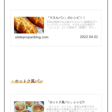
「マヌルパン」のレシピ！！
今回は韓国で大人気のマヌルパン(韓国式ガー
リックブレッド)です。マヌルとは日本語で
「ニンニク」という意味で、普通の「ガー...
2022.04.01
utidepropanblog.com
・ホットク風パン
「ホットク風パン」レシピ!!
「ホットク」というと、発祥は中国ですが、
韓国の屋台でも有名なお菓子/パンのイメージ