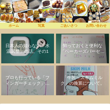
うちでプロぱん
ホーム
写真
ごあいさつ
お問い合わせ
日本人の知らない「水
知っておくと便利な
温調整」の話。その1
「ベーカーズパーセン
ト」の話
プロも行っている「フ
「牛乳⇔スキムミル
ィンガーチェック」の
ク」の換算について。
話。