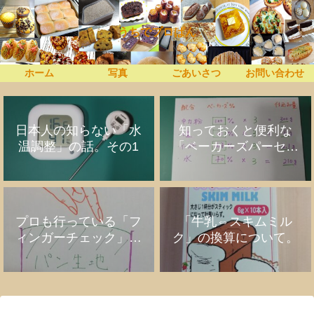
うちでプロぱん
ホーム
写真
ごあいさつ
お問い合わせ
日本人の知らない「水
知っておくと便利な
温調整」の話。その1
「ベーカーズパーセン
ト」の話
プロも行っている「フ
「牛乳⇔スキムミル
ィンガーチェック」の
ク」の換算について。
話。