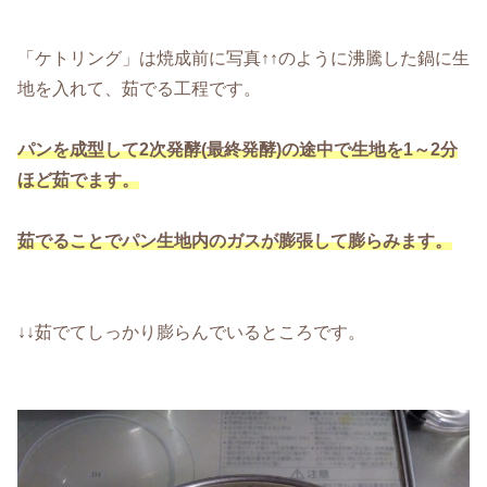
「ケトリング」は焼成前に写真↑↑のように沸騰した鍋に生
地を入れて、茹でる工程です。
パンを成型して2次発酵(最終発酵)の途中で生地を1～2分
ほど茹でます。
茹でることでパン生地内のガスが膨張して膨らみます。
↓↓茹でてしっかり膨らんでいるところです。