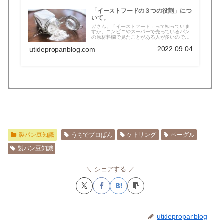
「イーストフードの３つの役割」につ
いて。
皆さん、「イーストフード」って知っていま
すか。コンビニやスーパーで売っているパン
の原材料欄で見たことがある人が多いので
な...
2022.09.04
utidepropanblog.com
製パン豆知識
うちでプロぱん
ケトリング
ベーグル
製パン豆知識
シェアする
utidepropanblog