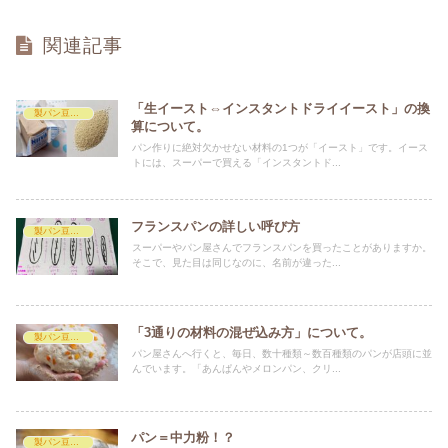
関連記事
「生イースト⇔インスタントドライイースト」の換
製パン豆知識
算について。
パン作りに絶対欠かせない材料の1つが「イースト」です。イース
トには、スーパーで買える「インスタントド...
フランスパンの詳しい呼び方
製パン豆知識
スーパーやパン屋さんでフランスパンを買ったことがありますか。
そこで、見た目は同じなのに、名前が違った...
「3通りの材料の混ぜ込み方」について。
製パン豆知識
パン屋さんへ行くと、毎日、数十種類～数百種類のパンが店頭に並
んでいます。「あんぱんやメロンパン、クリ...
パン＝中力粉！？
製パン豆知識