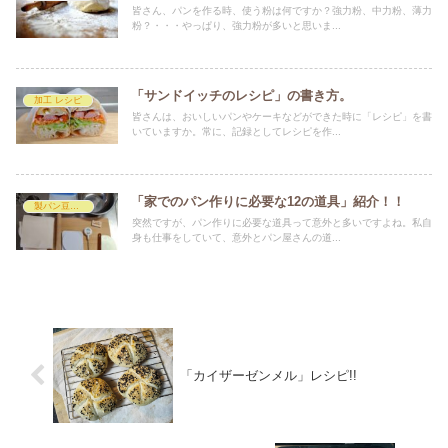
皆さん、パンを作る時、使う粉は何ですか？強力粉、中力粉、薄力
粉？・・・やっぱり、強力粉が多いと思いま...
「サンドイッチのレシピ」の書き方。
加工 レシピ
皆さんは、おいしいパンやケーキなどができた時に「レシピ」を書
いていますか。常に、記録としてレシピを作...
「家でのパン作りに必要な12の道具」紹介！！
製パン豆知識
突然ですが、パン作りに必要な道具って意外と多いですよね。私自
身も仕事をしていて、意外とパン屋さんの道...
「カイザーゼンメル」レシピ!!