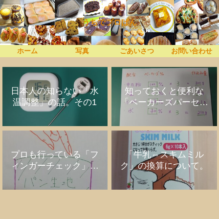
うちでプロぱん
ホーム
写真
ごあいさつ
お問い合わせ
日本人の知らない「水
知っておくと便利な
温調整」の話。その1
「ベーカーズパーセン
ト」の話
プロも行っている「フ
「牛乳⇔スキムミル
ィンガーチェック」の
ク」の換算について。
話。