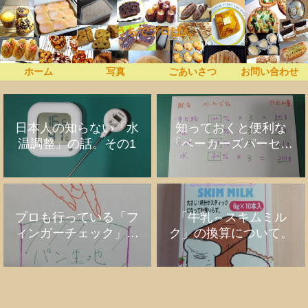
うちでプロぱん
ホーム
写真
ごあいさつ
お問い合わせ
日本人の知らない「水
知っておくと便利な
温調整」の話。その1
「ベーカーズパーセン
ト」の話
プロも行っている「フ
「牛乳⇔スキムミル
ィンガーチェック」の
ク」の換算について。
話。