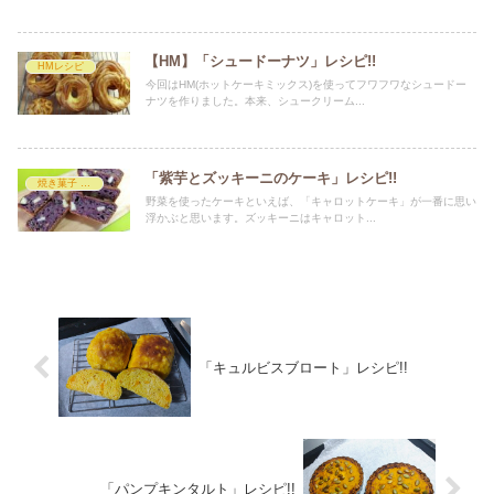
【HM】「シュードーナツ」レシピ!!
HMレシピ
今回はHM(ホットケーキミックス)を使ってフワフワなシュードー
ナツを作りました。本来、シュークリーム...
「紫芋とズッキーニのケーキ」レシピ!!
焼き菓子 レシピ
野菜を使ったケーキといえば、「キャロットケーキ」が一番に思い
浮かぶと思います。ズッキーニはキャロット...
「キュルビスブロート」レシピ!!
「パンプキンタルト」レシピ!!