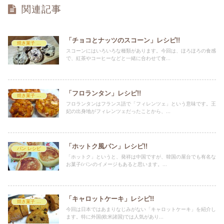
関連記事
「チョコとナッツのスコーン」レシピ!!
焼き菓子 レシピ
スコーンにはいろいろな種類があります。今回は、ほろほろの食感
で、紅茶やコーヒーなどと一緒に合わせて食...
「フロランタン」レシピ!!
焼き菓子 レシピ
フロランタンはフランス語で「フィレンツェ」という意味です。王
妃の出身地がフィレンツェだったことから、...
「ホットク風パン」レシピ!!
パン レシピ
「ホットク」というと、発祥は中国ですが、韓国の屋台でも有名な
お菓子/パンのイメージもあると思います。...
「キャロットケーキ」レシピ!!
焼き菓子 レシピ
今回は日本ではあまりなじみがない「キャロットケーキ」を紹介し
ます。特に外国(欧米諸国)では人気があり...