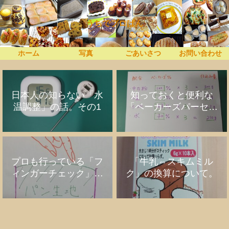
うちでプロぱん
ホーム
写真
ごあいさつ
お問い合わせ
日本人の知らない「水
知っておくと便利な
温調整」の話。その1
「ベーカーズパーセン
ト」の話
プロも行っている「フ
「牛乳⇔スキムミル
ィンガーチェック」の
ク」の換算について。
話。