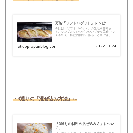
万能「ソフトバゲット」レシピ!!
今回は「ソフトバゲット」の生地を作りま
す。シンプルなレシピでシンプルな工程でつ
くるので、比較的簡単に作ることができま
す。...
2022.11.24
utidepropanblog.com
・3通りの「混ぜ込み方法」↓↓
「3通りの材料の混ぜ込み方」につい
て。
パン屋さんへ行くと、毎日、数十種類～数百