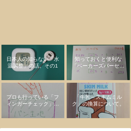
日本人の知らない「水
知っておくと便利な
温調整」の話。その1
「ベーカーズパーセン
ト」の話
プロも行っている「フ
「牛乳⇔スキムミル
ィンガーチェック」の
ク」の換算について。
話。