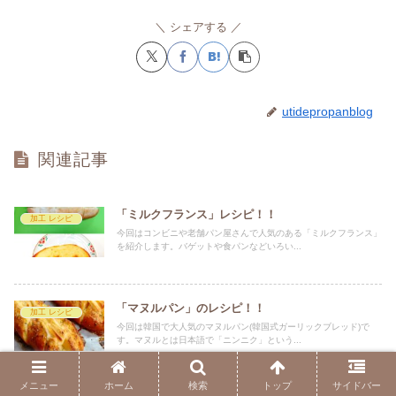
シェアする
utidepropanblog
関連記事
「ミルクフランス」レシピ！！
加工 レシピ
今回はコンビニや老舗パン屋さんで人気のある「ミルクフランス」
を紹介します。バゲットや食パンなどいろい...
「マヌルパン」のレシピ！！
加工 レシピ
今回は韓国で大人気のマヌルパン(韓国式ガーリックブレッド)で
す。マヌルとは日本語で「ニンニク」という...
メニュー
ホーム
検索
トップ
サイドバー