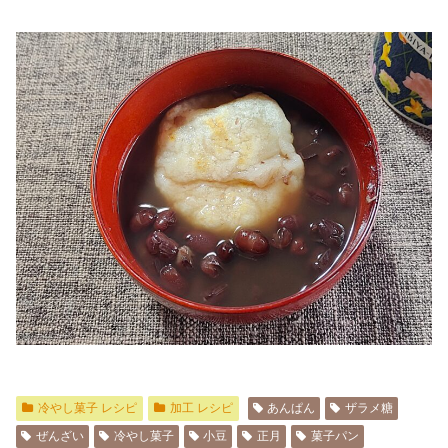
冷やし菓子 レシピ
加工 レシピ
あんぱん
ザラメ糖
ぜんざい
冷やし菓子
小豆
正月
菓子パン