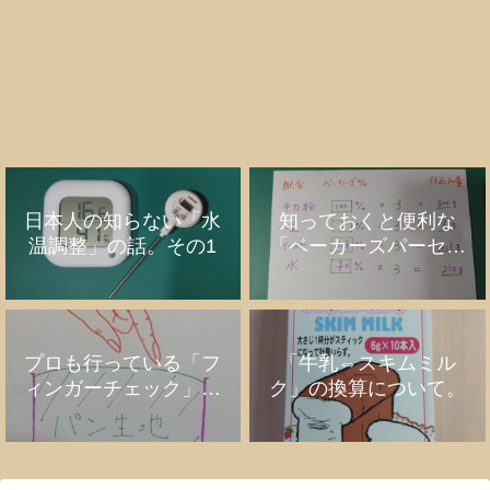
日本人の知らない「水
知っておくと便利な
温調整」の話。その1
「ベーカーズパーセン
ト」の話
プロも行っている「フ
「牛乳⇔スキムミル
ィンガーチェック」の
ク」の換算について。
話。