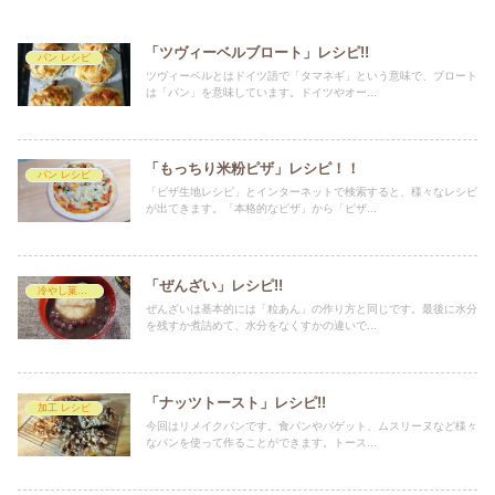
「ツヴィーベルブロート」レシピ!!
パン レシピ
ツヴィーベルとはドイツ語で「タマネギ」という意味で、ブロート
は「パン」を意味しています。ドイツやオー...
「もっちり米粉ピザ」レシピ！！
パン レシピ
「ピザ生地レシピ」とインターネットで検索すると、様々なレシピ
が出てきます。「本格的なピザ」から「ピザ...
「ぜんざい」レシピ!!
冷やし菓子 レシピ
ぜんざいは基本的には「粒あん」の作り方と同じです。最後に水分
を残すか煮詰めて、水分をなくすかの違いで...
「ナッツトースト」レシピ!!
加工 レシピ
今回はリメイクパンです。食パンやバゲット、ムスリーヌなど様々
なパンを使って作ることができます。トース...