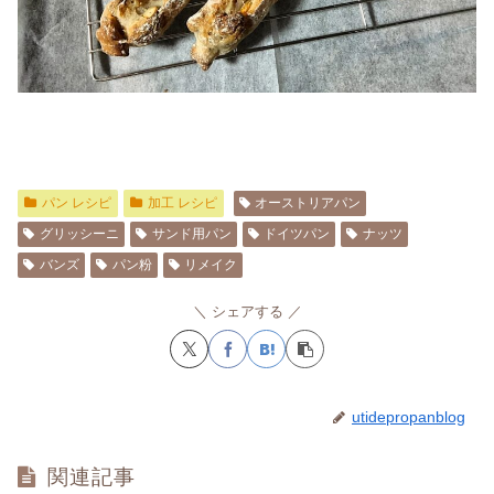
パン レシピ
加工 レシピ
オーストリアパン
グリッシーニ
サンド用パン
ドイツパン
ナッツ
バンズ
パン粉
リメイク
シェアする
utidepropanblog
関連記事