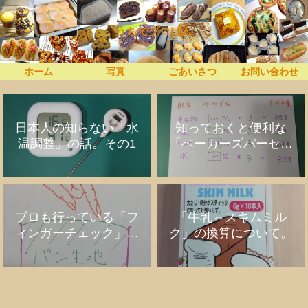
うちでプロぱん
ホーム
写真
ごあいさつ
お問い合わせ
日本人の知らない「水
知っておくと便利な
温調整」の話。その1
「ベーカーズパーセン
ト」の話
プロも行っている「フ
「牛乳⇔スキムミル
ィンガーチェック」の
ク」の換算について。
話。