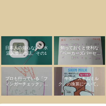
日本人の知らない「水
知っておくと便利な
温調整」の話。その1
「ベーカーズパーセン
ト」の話
プロも行っている「フ
「牛乳⇔スキムミル
ィンガーチェック」の
ク」の換算について。
話。