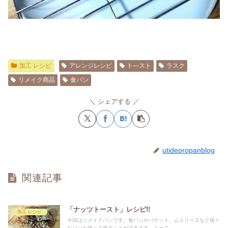
加工 レシピ
アレンジレシピ
ト―スト
ラスク
リメイク商品
食パン
シェアする
utidepropanblog
関連記事
「ナッツトースト」レシピ!!
加工 レシピ
今回はリメイクパンです。食パンやバゲット、ムスリーヌなど様々
なパンを使って作ることができます。トース...