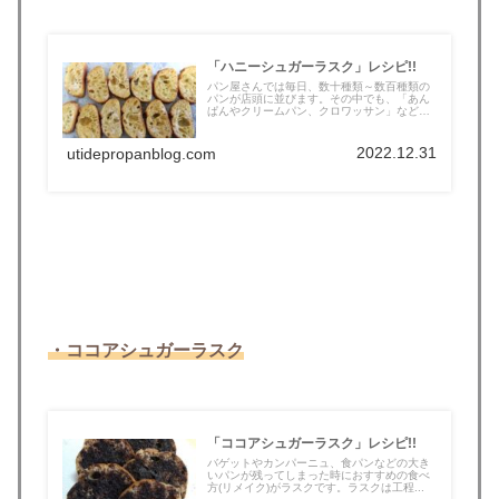
「ハニーシュガーラスク」レシピ!!
パン屋さんでは毎日、数十種類～数百種類の
パンが店頭に並びます。その中でも、「あん
ぱんやクリームパン、クロワッサン」など
は...
2022.12.31
utidepropanblog.com
・ココアシュガーラスク
「ココアシュガーラスク」レシピ!!
バゲットやカンパーニュ、食パンなどの大き
いパンが残ってしまった時におすすめの食べ
方(リメイク)がラスクです。ラスクは工程...