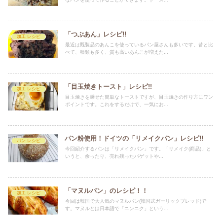
「つぶあん」レシピ!!
加工 レシピ
最近は既製品のあんこを使っているパン屋さんも多いです。昔と比
べて、種類も多く、質も高いあんこが増えた...
「目玉焼きトースト」レシピ!!
加工 レシピ
目玉焼きを乗せた簡単なトーストですが、目玉焼きの作り方にワン
ポイントです。これをするだけで、一気にお...
パン粉使用！ドイツの「リメイクパン」レシピ!!
パン レシピ
今回紹介するパンは「リメイクパン」です。「リメイク(商品)」と
いうと、余ったり、売れ残ったバゲットや...
「マヌルパン」のレシピ！！
加工 レシピ
今回は韓国で大人気のマヌルパン(韓国式ガーリックブレッド)で
す。マヌルとは日本語で「ニンニク」という...