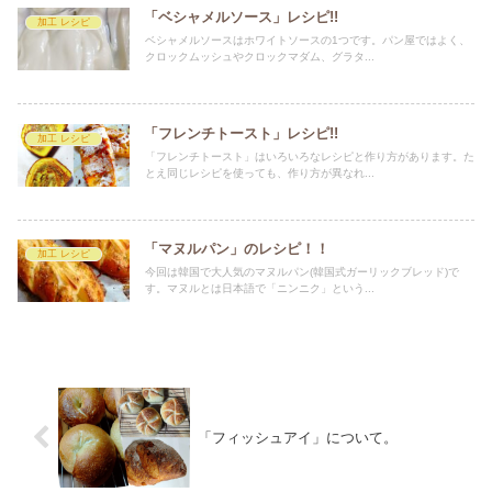
「ベシャメルソース」レシピ!!
加工 レシピ
ベシャメルソースはホワイトソースの1つです。パン屋ではよく、
クロックムッシュやクロックマダム、グラタ...
「フレンチトースト」レシピ!!
加工 レシピ
「フレンチトースト」はいろいろなレシピと作り方があります。た
とえ同じレシピを使っても、作り方が異なれ...
「マヌルパン」のレシピ！！
加工 レシピ
今回は韓国で大人気のマヌルパン(韓国式ガーリックブレッド)で
す。マヌルとは日本語で「ニンニク」という...
「フィッシュアイ」について。