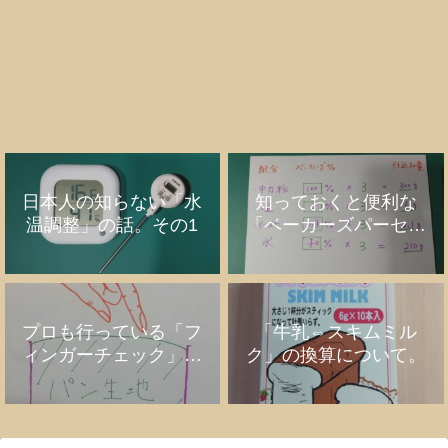
日本人の知らない「水
知っておくと便利な
温調整」の話。その1
「ベーカーズパーセン
ト」の話
プロも行っている「フ
「牛乳⇔スキムミル
ィンガーチェック」の
ク」の換算について。
話。