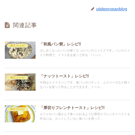
utidepropanblog
関連記事
「和風パン粥」レシピ!!
加工 レシピ
少し古くなったパンや硬くなったパンのリメイクです。パンのリメ
イク料理で、トマト缶を使って作る「パッパ...
「ナッツトースト」レシピ!!
加工 レシピ
今回はリメイクパンです。食パンやバゲット、ムスリーヌなど様々
なパンを使って作ることができます。トース...
「厚切りフレンチトースト」レシピ!!
加工 レシピ
カフェやパン屋さんで食べられるような厚切りフレンチトーストを
作るには、カットしていない食パンを買って...