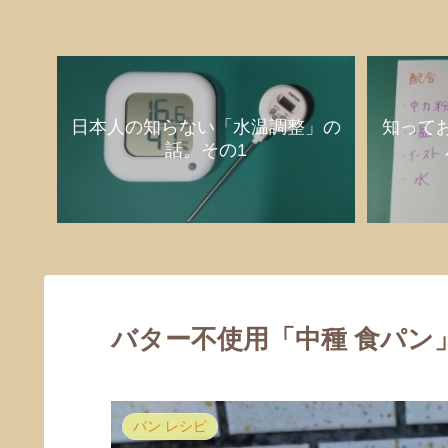
日本人の知らない「水温調整」の
知って
話。その1
バター不使用「中種 食パン」
パン レシピ