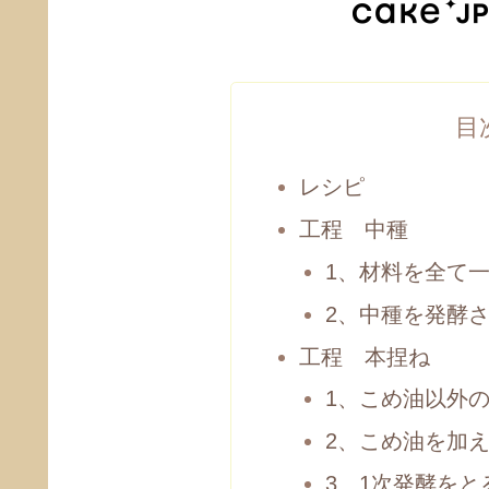
目
レシピ
工程 中種
1、材料を全て
2、中種を発酵
工程 本捏ね
1、こめ油以外
2、こめ油を加
3、1次発酵をと