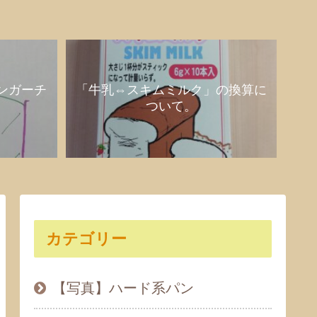
ンガーチ
「牛乳⇔スキムミルク」の換算に
ついて。
カテゴリー
【写真】ハード系パン