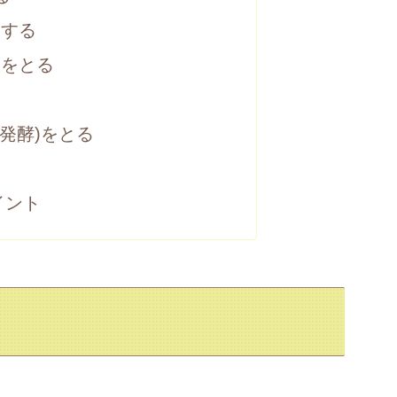
をする
ムをとる
終発酵)をとる
イント