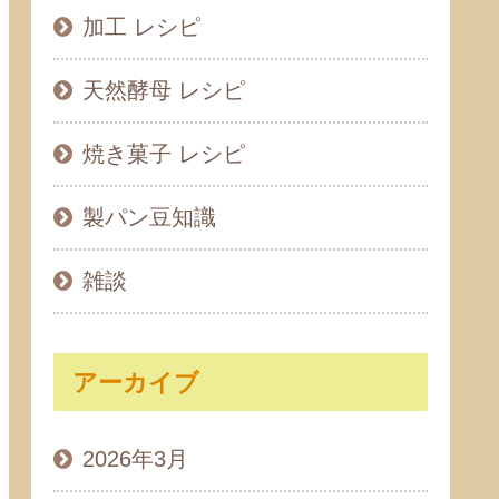
加工 レシピ
天然酵母 レシピ
焼き菓子 レシピ
製パン豆知識
雑談
アーカイブ
2026年3月