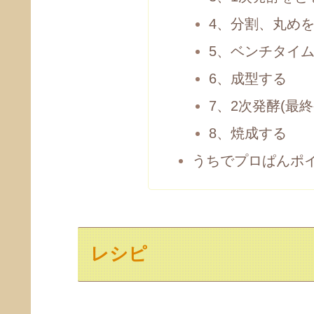
4、分割、丸め
5、ベンチタイ
6、成型する
7、2次発酵(最
8、焼成する
うちでプロぱんポ
レシピ