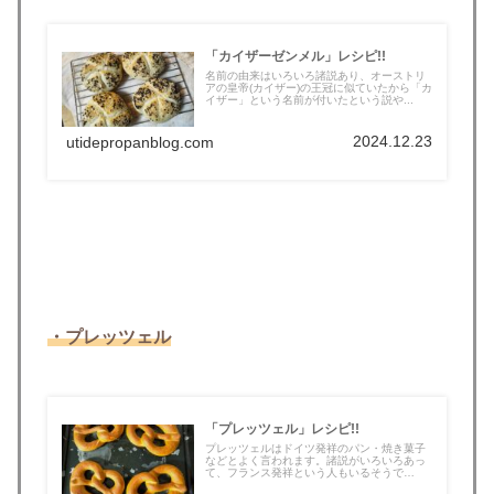
「カイザーゼンメル」レシピ!!
名前の由来はいろいろ諸説あり、オーストリ
アの皇帝(カイザー)の王冠に似ていたから「カ
イザー」という名前が付いたという説や...
2024.12.23
utidepropanblog.com
・プレッツェル
「プレッツェル」レシピ!!
プレッツェルはドイツ発祥のパン・焼き菓子
などとよく言われます。諸説がいろいろあっ
て、フランス発祥という人もいるそうで
す。...