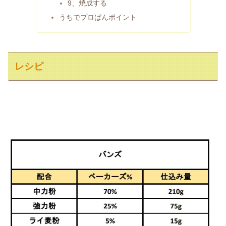
9、焼成する
うちでプロぱんポイント
レシピ