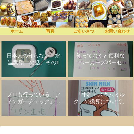
うちでプロぱん
ホーム
写真
ごあいさつ
お問い合わせ
日本人の知らない「水
知っておくと便利な
温調整」の話。その1
「ベーカーズパーセン
ト」の話
プロも行っている「フ
「牛乳⇔スキムミル
ィンガーチェック」の
ク」の換算について。
話。