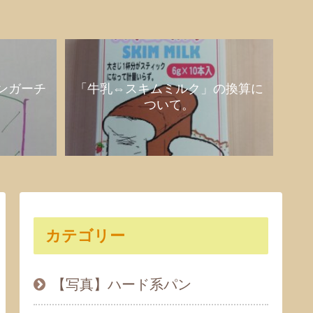
ンガーチ
「牛乳⇔スキムミルク」の換算に
ついて。
カテゴリー
【写真】ハード系パン