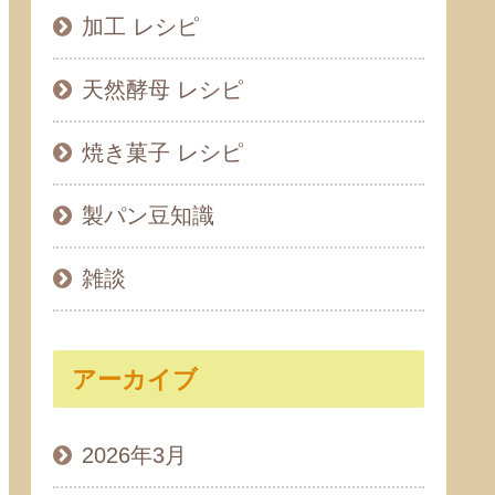
加工 レシピ
天然酵母 レシピ
焼き菓子 レシピ
製パン豆知識
雑談
アーカイブ
2026年3月