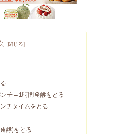
次
する
パンチ→1時間発酵をとる
ベンチタイムをとる
終発酵)をとる