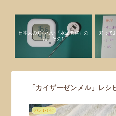
日本人の知らない「水温調整」の
知って
話。その1
「カイザーゼンメル」レシピ
パン レシピ