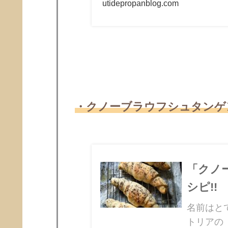
utidepropanblog.com
・クノーブラウフシュタンゲ
「クノ
シピ!!
名前はと
トリアの