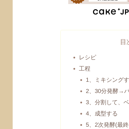
目
レシピ
工程
1、ミキシング
2、30分発酵→
3、分割して、
4、成型する
5、2次発酵(最