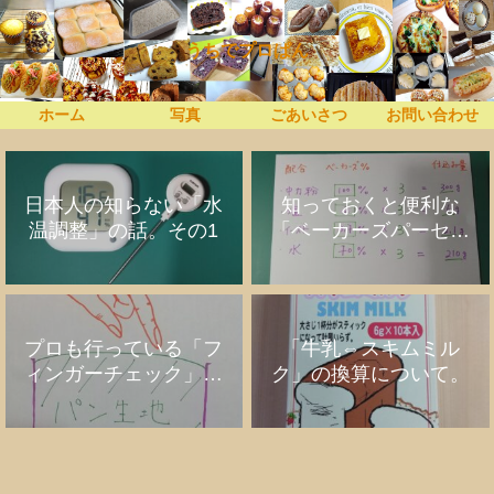
うちでプロぱん
ホーム
写真
ごあいさつ
お問い合わせ
日本人の知らない「水
知っておくと便利な
温調整」の話。その1
「ベーカーズパーセン
ト」の話
プロも行っている「フ
「牛乳⇔スキムミル
ィンガーチェック」の
ク」の換算について。
話。