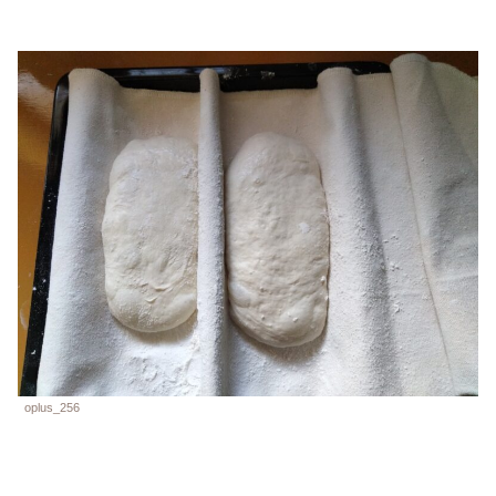
oplus_256