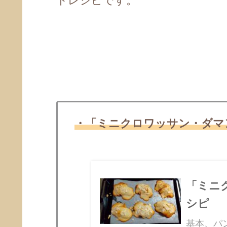
トレシピです。
・「
ミニ
クロワッサン・ダマ
「ミニ
シピ
基本、パ