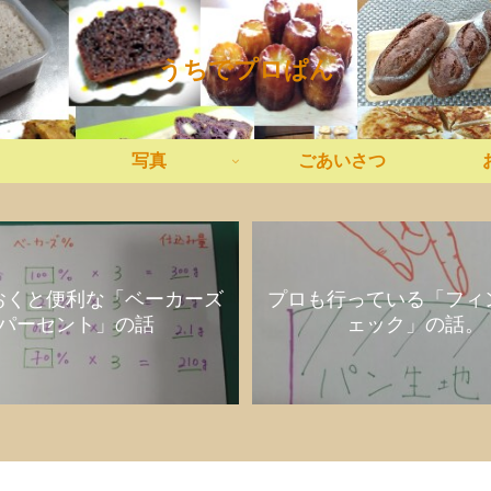
うちでプロぱん
写真
ごあいさつ
おくと便利な「ベーカーズ
プロも行っている「フィ
パーセント」の話
ェック」の話。