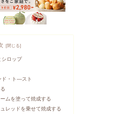
次
とシロップ
ンド・ト―スト
塗る
リームを塗って焼成する
シュレッドを乗せて焼成する