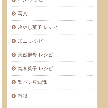
写真
冷やし菓子 レシピ
加工 レシピ
天然酵母 レシピ
焼き菓子 レシピ
製パン豆知識
雑談