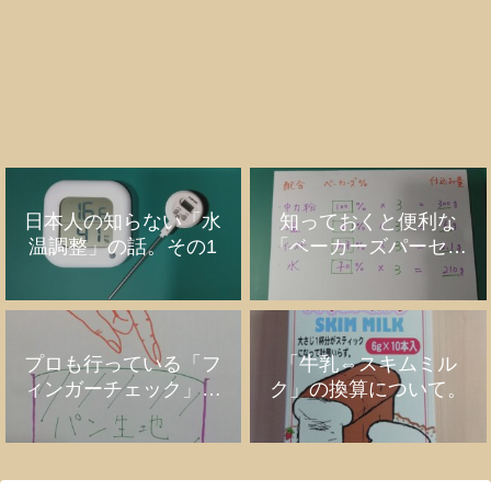
日本人の知らない「水
知っておくと便利な
温調整」の話。その1
「ベーカーズパーセン
ト」の話
プロも行っている「フ
「牛乳⇔スキムミル
ィンガーチェック」の
ク」の換算について。
話。