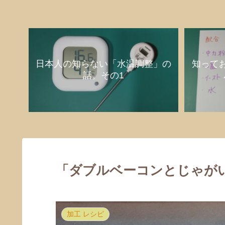
日本人の知らない「水温調整」の
知って
話。その1
「ダブルベーコンとじゃが
加工 レシピ