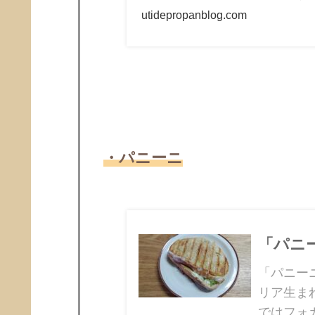
utidepropanblog.com
・パニーニ
「パニー
「パニー
リア生ま
ではフォ