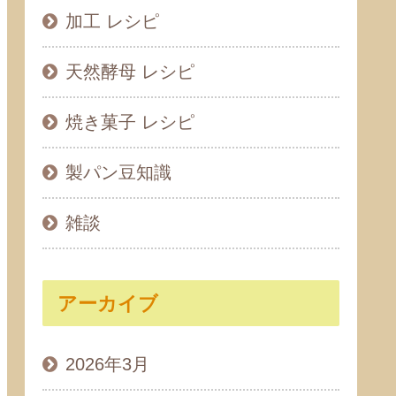
加工 レシピ
天然酵母 レシピ
焼き菓子 レシピ
製パン豆知識
雑談
アーカイブ
2026年3月