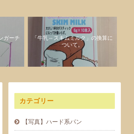
ンガーチ
「牛乳⇔スキムミルク」の換算に
ついて。
カテゴリー
【写真】ハード系パン