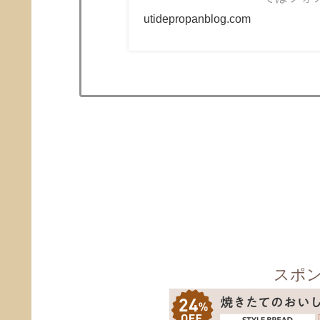
utidepropanblog.com
スポ