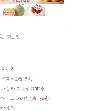
次
ットする
ライスを2枚挟む
がいもをスライスする
をベーコンの前側に挟む
をかける