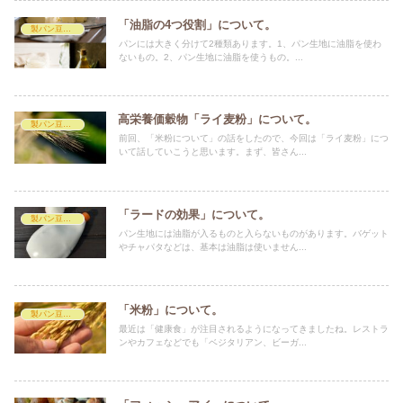
「油脂の4つ役割」について。
製パン豆知識
パンには大きく分けて2種類あります。1、パン生地に油脂を使わ
ないもの。2、パン生地に油脂を使うもの。...
高栄養価穀物「ライ麦粉」について。
製パン豆知識
前回、「米粉について」の話をしたので、今回は「ライ麦粉」につ
いて話していこうと思います。まず、皆さん...
「ラードの効果」について。
製パン豆知識
パン生地には油脂が入るものと入らないものがあります。バゲット
やチャパタなどは、基本は油脂は使いません...
「米粉」について。
製パン豆知識
最近は「健康食」が注目されるようになってきましたね。レストラ
ンやカフェなどでも「ベジタリアン、ビーガ...