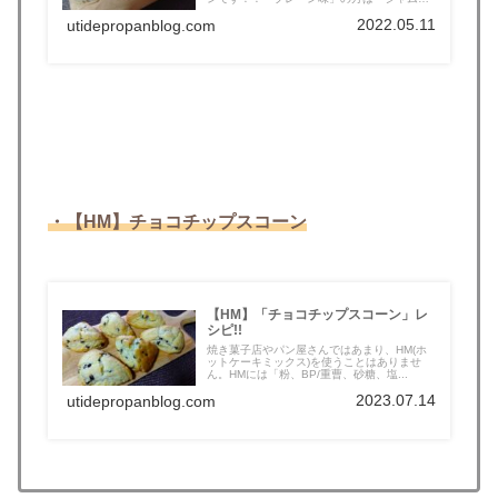
や...
2022.05.11
utidepropanblog.com
・【HM】チョコチップスコーン
【HM】「チョコチップスコーン」レ
シピ!!
焼き菓子店やパン屋さんではあまり、HM(ホ
ットケーキミックス)を使うことはありませ
ん。HMには「粉、BP/重曹、砂糖、塩...
2023.07.14
utidepropanblog.com