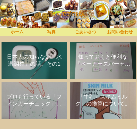
うちでプロぱん
ホーム
写真
ごあいさつ
お問い合わせ
日本人の知らない「水
知っておくと便利な
温調整」の話。その1
「ベーカーズパーセン
ト」の話
プロも行っている「フ
「牛乳⇔スキムミル
ィンガーチェック」の
ク」の換算について。
話。