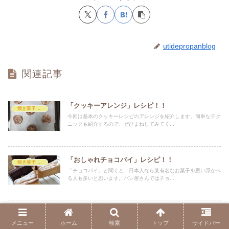
utidepropanblog
関連記事
「クッキーアレンジ」レシピ！！
焼き菓子 レシピ
今回は基本のクッキーレシピのアレンジを紹介します。簡単なテク
ニックも紹介するので、ぜひまねしてみてく...
「おしゃれチョコパイ」レシピ！！
焼き菓子 レシピ
「チョコパイ」と聞くと、日本人なら某有名なお菓子を思い浮かべ
る人も多いと思います。パン屋さんではチョ...
「ハニーカスタードト―スト」レシピ!!
加工 レシピ
メニュー
ホーム
検索
トップ
サイドバー
カスタードクリームはクリームパンやデニッシュのフルーツの下に