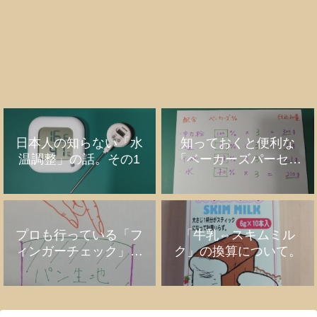
日本人の知らない「水
知っておくと便利な
温調整」の話。その1
「ベーカーズパーセン
ト」の話
プロも行っている「フ
「牛乳⇔スキムミル
ィンガーチェック」の
ク」の換算について。
話。