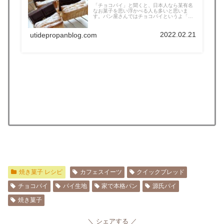
「チョコパイ」と聞くと、日本人なら某有名
なお菓子を思い浮かべる人も多いと思いま
す。パン屋さんではチョコパイというよ「チ
ョ...
2022.02.21
utidepropanblog.com
焼き菓子 レシピ
カフェスイーツ
クイックブレッド
チョコパイ
パイ生地
家で本格パン
源氏パイ
焼き菓子
シェアする