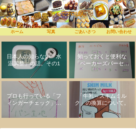
うちでプロぱん
ホーム
写真
ごあいさつ
お問い合わせ
日本人の知らない「水
知っておくと便利な
温調整」の話。その1
「ベーカーズパーセン
ト」の話
プロも行っている「フ
「牛乳⇔スキムミル
ィンガーチェック」の
ク」の換算について。
話。