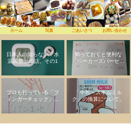
うちでプロぱん
ホーム
写真
ごあいさつ
お問い合わせ
日本人の知らない「水
知っておくと便利な
温調整」の話。その1
「ベーカーズパーセン
ト」の話
プロも行っている「フ
「牛乳⇔スキムミル
ィンガーチェック」の
ク」の換算について。
話。