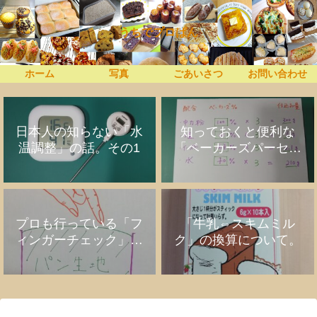
うちでプロぱん
ホーム
写真
ごあいさつ
お問い合わせ
日本人の知らない「水
知っておくと便利な
温調整」の話。その1
「ベーカーズパーセン
ト」の話
プロも行っている「フ
「牛乳⇔スキムミル
ィンガーチェック」の
ク」の換算について。
話。