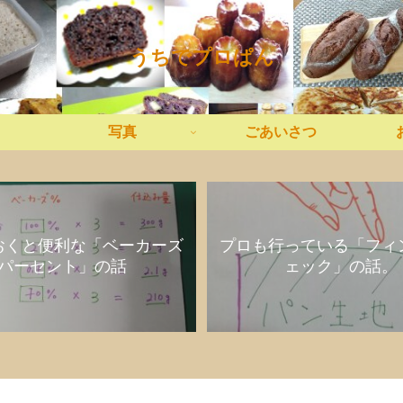
うちでプロぱん
写真
ごあいさつ
おくと便利な「ベーカーズ
プロも行っている「フィ
パーセント」の話
ェック」の話。