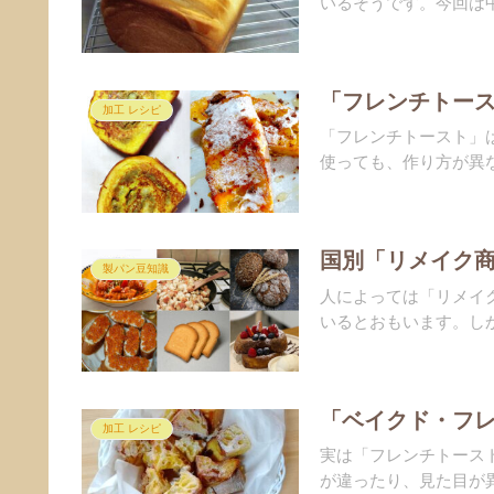
いるそうです。今回は中
「フレンチトース
加工 レシピ
「フレンチトースト」
使っても、作り方が異な
国別「リメイク
製パン豆知識
人によっては「リメイ
いるとおもいます。しか
「ベイクド・フ
加工 レシピ
実は「フレンチトース
が違ったり、見た目が異