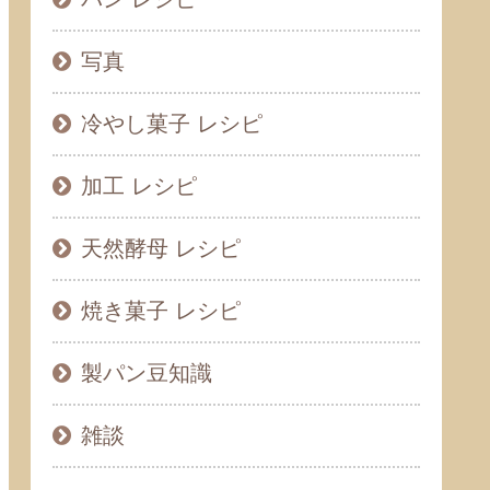
写真
冷やし菓子 レシピ
加工 レシピ
天然酵母 レシピ
焼き菓子 レシピ
製パン豆知識
雑談