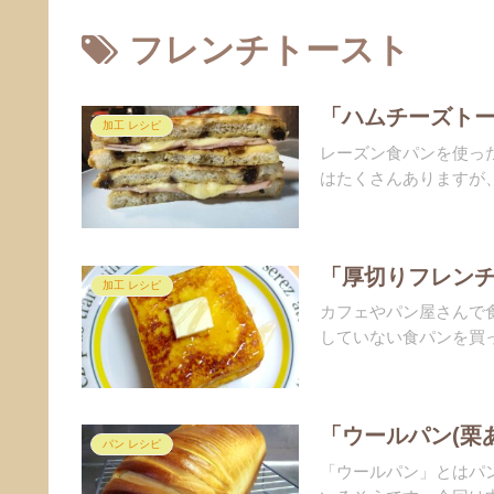
フレンチトースト
「ハムチーズトー
加工 レシピ
レーズン食パンを使っ
はたくさんありますが、
「厚切りフレンチ
加工 レシピ
カフェやパン屋さんで
していない食パンを買っ
「ウールパン(栗あ
パン レシピ
「ウールパン」とはパ