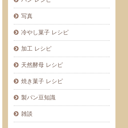
写真
冷やし菓子 レシピ
加工 レシピ
天然酵母 レシピ
焼き菓子 レシピ
製パン豆知識
雑談