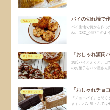
パイの切れ端で
加工 レシピ
パイ生地で何かを作っ
ね。DSC_0657このよ
「おしゃれ源氏
焼き菓子 レシピ
源氏パイと聞くと、日
のお菓子をパン屋さん風
「おしゃれチョ
焼き菓子 レシピ
「チョコパイ」と聞く
ます。パン屋さんではチ