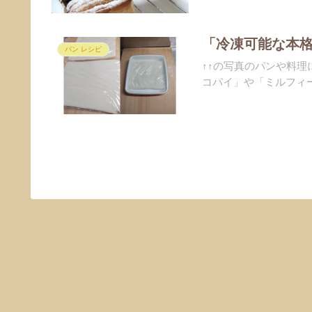
「冷凍可能な本
パン レシピ
↑↑の写真のパンや料
コパイ」や「ミルフィー