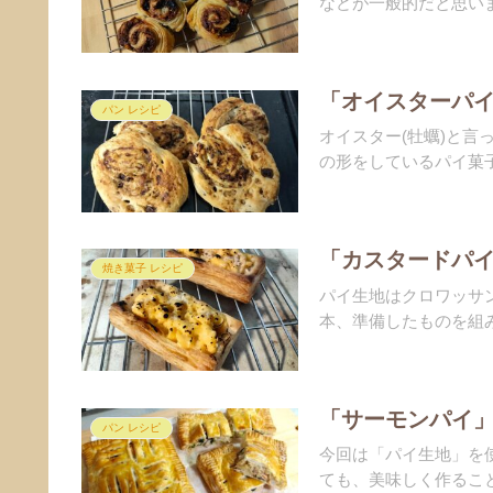
などが一般的だと思いま
「オイスターパイ
パン レシピ
オイスター(牡蠣)と
の形をしているパイ菓子
「カスタードパイ
焼き菓子 レシピ
パイ生地はクロワッサ
本、準備したものを組み
「サーモンパイ」
パン レシピ
今回は「パイ生地」を
ても、美味しく作ること