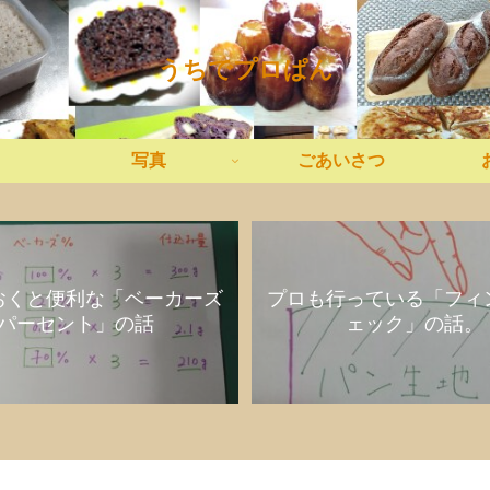
うちでプロぱん
写真
ごあいさつ
おくと便利な「ベーカーズ
プロも行っている「フィ
パーセント」の話
ェック」の話。