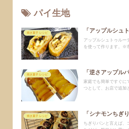
パイ生地
「アップルシュト
焼き菓子 レシピ
アップルシュトゥルー
を使って作ります。※市
「逆さアップルパ
焼き菓子 レシピ
家庭でも簡単ですぐに
つとして、お店で追加と
「シナモンちぎり
焼き菓子 レシピ
ちぎりパンと言えば、