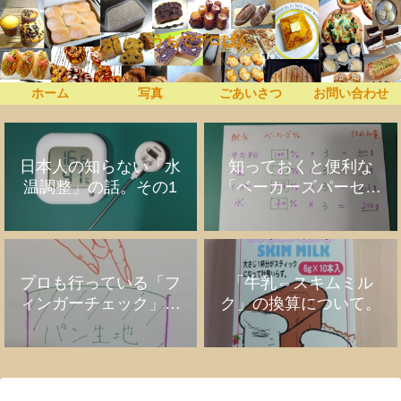
うちでプロぱん
ホーム
写真
ごあいさつ
お問い合わせ
日本人の知らない「水
知っておくと便利な
温調整」の話。その1
「ベーカーズパーセン
ト」の話
プロも行っている「フ
「牛乳⇔スキムミル
ィンガーチェック」の
ク」の換算について。
話。