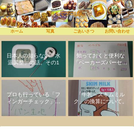
うちでプロぱん
ホーム
写真
ごあいさつ
お問い合わせ
日本人の知らない「水
知っておくと便利な
温調整」の話。その1
「ベーカーズパーセン
ト」の話
プロも行っている「フ
「牛乳⇔スキムミル
ィンガーチェック」の
ク」の換算について。
話。