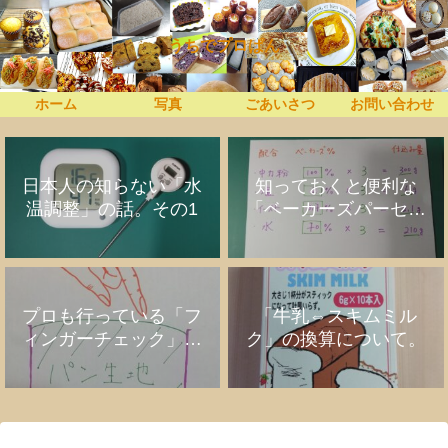
うちでプロぱん
ホーム
写真
ごあいさつ
お問い合わせ
日本人の知らない「水
知っておくと便利な
温調整」の話。その1
「ベーカーズパーセン
ト」の話
プロも行っている「フ
「牛乳⇔スキムミル
ィンガーチェック」の
ク」の換算について。
話。