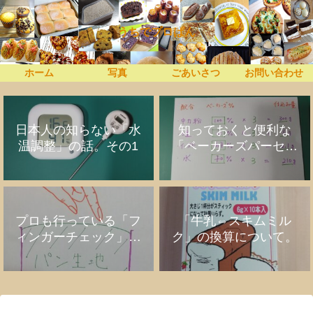
うちでプロぱん
ホーム
写真
ごあいさつ
お問い合わせ
日本人の知らない「水
知っておくと便利な
温調整」の話。その1
「ベーカーズパーセン
ト」の話
プロも行っている「フ
「牛乳⇔スキムミル
ィンガーチェック」の
ク」の換算について。
話。