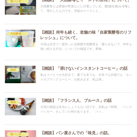
製パン豆知識
天然酵母とは果物や野菜などに付着している、菌(微生物)を培養し
て、増やしたものです。市販のイーストと...
【雑談】何年も続く、老舗の味「自家製酵母のリフ
天然酵母 レシピ
レッシュ」について。
今回は自宅で一度作った自家製天然酵母を「腐らせないで、何年も
使い続ける方法」についての雑談です。果物...
【雑談】「溶けないインスタントコーヒー」の話
雑談
私はコーヒーが大好きで、夏でも冬でも、日本でも外国でも「ホッ
トのブラックコーヒー」を飲みます。私は海...
【雑談】「フランス人、ブルース」の話
雑談
今回の雑談は本当にしょうもない話です。笑私は一時期、「バック
パッカー」をしていた時があります。「バッ...
【雑談】パン屋さんでの「味見」の話。
製パン豆知識