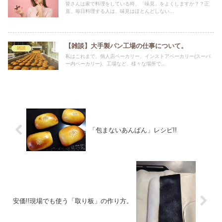
皆さんは家で料理をしている時、「味見」をよくしますか？？正
直、毎日料理する人は、味見はほとんどしない...
【雑談】大手製パン工場の仕事について。
雑談
私はこれまで、個人店ベーカリー、インストアベーカリー(スーパ
ー内ベーカリー)、工場など、様々な場所で...
「包まないあんぱん」レシピ!!
安価!!現場でも使う「取り板」の作り方。