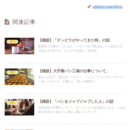
utidepropanblog
関連記事
【雑談】「チンピラがやってきた時」の話
雑談
飲食店で仕事をしていると、いろいろな予期せぬことが起きます。
今回はその中でも「チンピラが来た」話を紹...
【雑談】大手製パン工場の仕事について。
雑談
私はこれまで、個人店ベーカリー、インストアベーカリー(スーパ
ー内ベーカリー)、工場など、様々な場所で...
【雑談】「パンをジャブジャブした人」の話
雑談
今回は私が仕事をしていて、びっくりした話を紹介します。これは
私が日本のとあるパン屋さん兼レストランで...