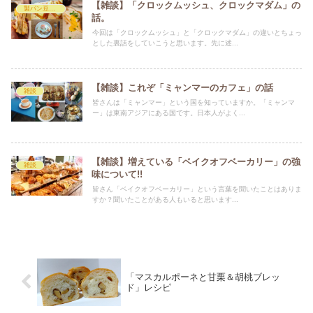
【雑談】「クロックムッシュ、クロックマダム」の
製パン豆知識
話。
今回は「クロックムッシュ」と「クロックマダム」の違いとちょっ
とした裏話をしていこうと思います。先に述...
【雑談】これぞ「ミャンマーのカフェ」の話
雑談
皆さんは「ミャンマー」という国を知っていますか。「ミャンマ
ー」は東南アジアにある国です。日本人がよく...
【雑談】増えている「ベイクオフベーカリー」の強
雑談
味について!!
皆さん「ベイクオフベーカリー」という言葉を聞いたことはありま
すか？聞いたことがある人もいると思います...
「マスカルポーネと甘栗＆胡桃ブレッ
ド」レシピ