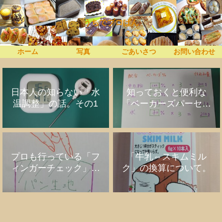
うちでプロぱん
ホーム
写真
ごあいさつ
お問い合わせ
日本人の知らない「水
知っておくと便利な
温調整」の話。その1
「ベーカーズパーセン
ト」の話
プロも行っている「フ
「牛乳⇔スキムミル
ィンガーチェック」の
ク」の換算について。
話。