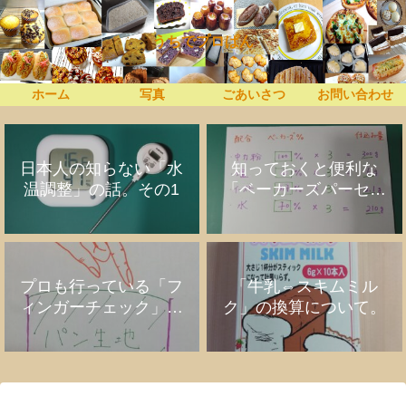
うちでプロぱん
ホーム
写真
ごあいさつ
お問い合わせ
日本人の知らない「水
知っておくと便利な
温調整」の話。その1
「ベーカーズパーセン
ト」の話
プロも行っている「フ
「牛乳⇔スキムミル
ィンガーチェック」の
ク」の換算について。
話。