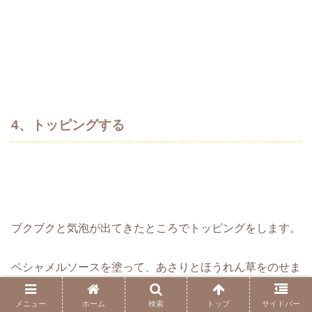
4、トッピングする
ブクブクと気泡が出てきたところでトッピングをします。
ベシャメルソースを塗って、あさりとほうれん草をのせま
す。
メニュー
ホーム
検索
トップ
サイドバー
※お好みで黒胡椒を振っても美味しいです。