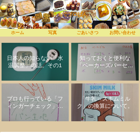
うちでプロぱん
ホーム
写真
ごあいさつ
お問い合わせ
日本人の知らない「水
知っておくと便利な
温調整」の話。その1
「ベーカーズパーセン
ト」の話
プロも行っている「フ
「牛乳⇔スキムミル
ィンガーチェック」の
ク」の換算について。
話。