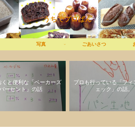
うちでプロぱん
写真
ごあいさつ
おくと便利な「ベーカーズ
プロも行っている「フィ
パーセント」の話
ェック」の話。