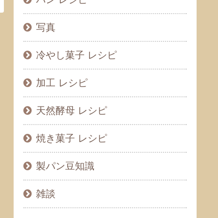
写真
冷やし菓子 レシピ
加工 レシピ
天然酵母 レシピ
焼き菓子 レシピ
製パン豆知識
雑談