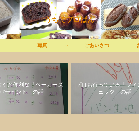
うちでプロぱん
写真
ごあいさつ
おくと便利な「ベーカーズ
プロも行っている「フィ
パーセント」の話
ェック」の話。