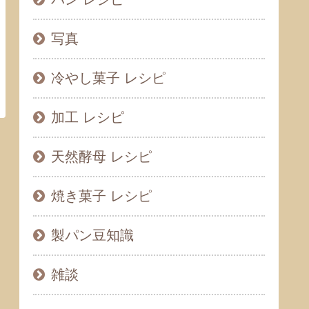
写真
冷やし菓子 レシピ
加工 レシピ
天然酵母 レシピ
焼き菓子 レシピ
製パン豆知識
雑談