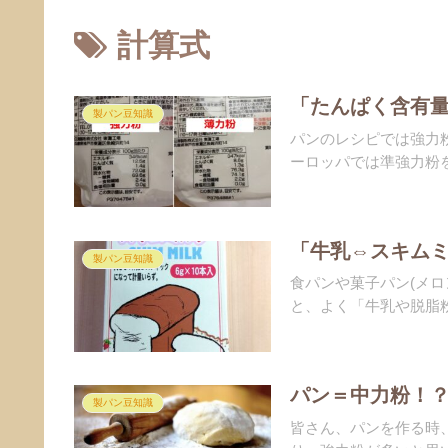
計算式
「たんぱく含有
製パン豆知識
パンのレシピでは強力
ーロッパでは準強力粉を
「牛乳⇔スキム
製パン豆知識
食パンや菓子パン(メ
と、よく「牛乳や脱脂粉
パン＝中力粉！
製パン豆知識
皆さん、パンを作る時