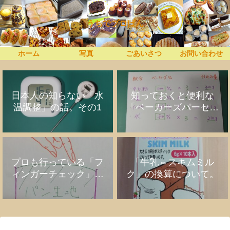
うちでプロぱん
ホーム
写真
ごあいさつ
お問い合わせ
日本人の知らない「水
知っておくと便利な
温調整」の話。その1
「ベーカーズパーセン
ト」の話
プロも行っている「フ
「牛乳⇔スキムミル
ィンガーチェック」の
ク」の換算について。
話。