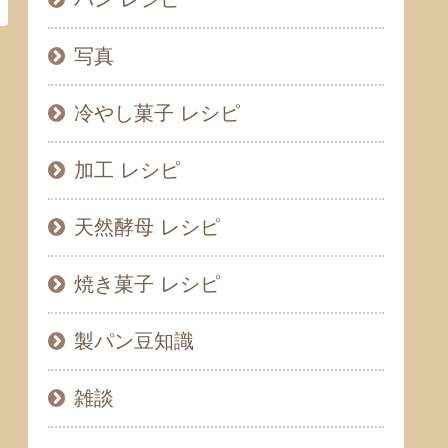
写真
冷やし菓子 レシピ
加工 レシピ
天然酵母 レシピ
焼き菓子 レシピ
製パン豆知識
雑談