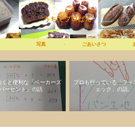
うちでプロぱん
写真
ごあいさつ
おくと便利な「ベーカーズ
プロも行っている「フィ
パーセント」の話
ェック」の話。