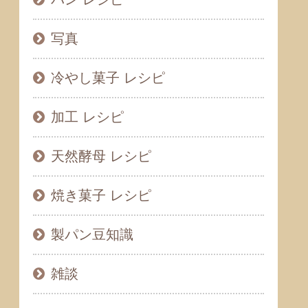
写真
冷やし菓子 レシピ
加工 レシピ
天然酵母 レシピ
焼き菓子 レシピ
製パン豆知識
雑談