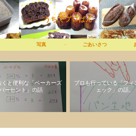
うちでプロぱん
写真
ごあいさつ
おくと便利な「ベーカーズ
プロも行っている「フィ
パーセント」の話
ェック」の話。