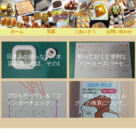
うちでプロぱん
ホーム
写真
ごあいさつ
お問い合わせ
日本人の知らない「水
知っておくと便利な
温調整」の話。その1
「ベーカーズパーセン
ト」の話
プロも行っている「フ
「牛乳⇔スキムミル
ィンガーチェック」の
ク」の換算について。
話。